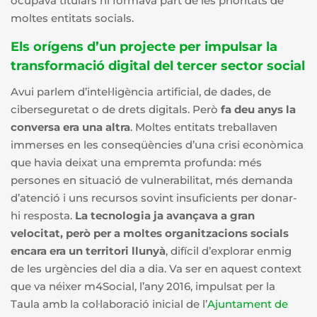
ocupava titulars ni formava part de les prioritats de
moltes entitats socials.
Els orígens d’un projecte per impulsar la
transformació digital del tercer sector social
Avui parlem d’intel·ligència artificial, de dades, de
ciberseguretat o de drets digitals. Però
fa deu anys la
conversa era una altra
. Moltes entitats treballaven
immerses en les conseqüències d’una crisi econòmica
que havia deixat una empremta profunda: més
persones en situació de vulnerabilitat, més demanda
d’atenció i uns recursos sovint insuficients per donar-
hi resposta.
La tecnologia ja avançava a gran
velocitat, però per a moltes organitzacions socials
encara era un territori llunyà
, difícil d’explorar enmig
de les urgències del dia a dia. Va ser en aquest context
que va néixer m4Social, l’any 2016, impulsat per la
Taula amb la col·laboració inicial de l’
Ajuntament de