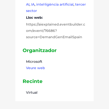
AI
,
IA
,
intel·ligència artificial
,
tercer
sector
Lloc web:
https://aiexplained.eventbuilder.c
om/event/76686?
source=DemandGenEmailSpain
Organitzador
Microsoft
Veure web
Recinte
Virtual