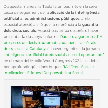
D’aquesta manera, la Taula fa un pas més en la seva
tasca de seguiment de l’
aplicació de la intel·ligència
artificial a les administracions públiques
, amb
especial atenció a allò que fa referència a la
garantia
dels drets socials
. Aquest pas arriba després d’haver
presentat fa dos anys l’informe
‘Radar d’algoritmes d’IA i
processos de decisió automatitzada per a l’accés als
drets socials a Catalunya’
i haver organitzat la jornada
‘Intel·ligència artificial i drets socials: riscos i oportunitats’
en el marc del Mobile World Congress 2024, i el debat
per aprofundir qüestions ètiques
‘IA i Drets Socials:
Implicacions Ètiques i Responsabilitat Social’.