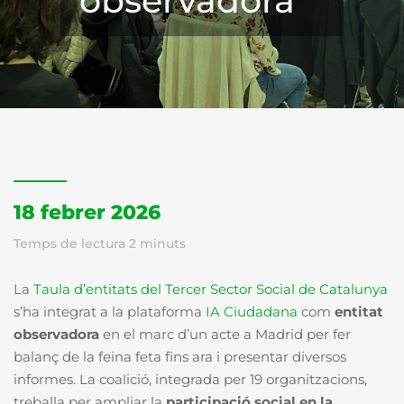
observadora
18 febrer 2026
Temps de lectura
2
minuts
La
Taula d’entitats del Tercer Sector Social de Catalunya
s’ha integrat a la plataforma
IA Ciudadana
com
entitat
observadora
en el marc d’un acte a Madrid per fer
balanç de la feina feta fins ara i presentar diversos
informes. La coalició, integrada per 19 organitzacions,
treballa per ampliar la
participació social en la