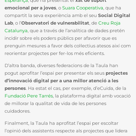
Esperança
, que ha presentat el
xat de suport
emocional per a joves
, o
Suara Cooperativa
, que ha
compartit la seva experiència amb el seu
Social Digital
Lab
, o l’
Observatori de vulnerabilitat
, de
Creu Roja
Catalunya
, que a través de l’analítica de dades pretén
incidir sobre els poders públics per afavorir que es
prenguin mesures a favor dels col·lectius atesos així com
reorientar projectes per fer-los més eficients.
D’altra banda, diverses federacions de la Taula han
pogut aprofitar l’espai per presentar els seus
projectes
d’innovació digital per a una millor atenció a les
persones
. Ha estat el cas, per exemple, d’eCuida, de la
Fundació Pere Tarrés
, la plataforma digital amb vocació
de millorar la qualitat de vida de les persones
cuidadores.
Finalment, la
Taula
ha aprofitat l’espai per escoltar
l’opinió dels assistents respecte als projectes que lidera