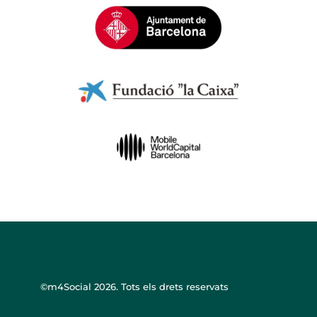
©m4Social
2026. Tots els drets reservats