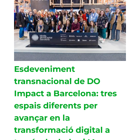
Esdeveniment
transnacional de DO
Impact a Barcelona: tres
espais diferents per
avançar en la
transformació digital a