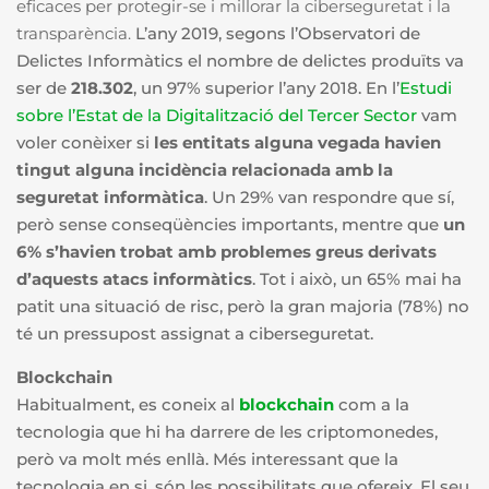
eficaces per protegir-se i millorar la ciberseguretat i la
transparència.
L’any 2019, segons l’Observatori de
Delictes Informàtics el nombre de delictes produïts va
ser de
218.302
, un 97% superior l’any 2018. En l’
Estudi
sobre l’Estat de la Digitalització del Tercer Sector
vam
voler conèixer si
les entitats alguna vegada havien
tingut alguna incidència relacionada amb la
seguretat informàtica
. Un 29% van respondre que sí,
però sense conseqüències importants, mentre que
un
6% s’havien trobat amb problemes greus derivats
d’aquests atacs informàtics
. Tot i això, un 65% mai ha
patit una situació de risc, però la gran majoria (78%) no
té un pressupost assignat a ciberseguretat.
Blockchain
Habitualment, es coneix al
blockchain
com a la
tecnologia que hi ha darrere de les criptomonedes,
però va molt més enllà. Més interessant que la
tecnologia en si, són les possibilitats que ofereix. El seu