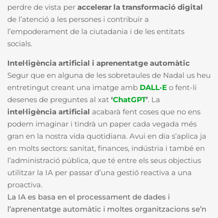
perdre de vista per
accelerar la transformació digital
de l’atenció a les persones i contribuir a
l’empoderament de la ciutadania i de les entitats
socials.
Intel·ligència artificial i aprenentatge automàtic
Segur que en alguna de les sobretaules de Nadal us heu
entretingut creant una imatge amb
DALL·E
o fent-li
desenes de preguntes al xat
‘
ChatGPT
’
. La
intel·ligència artificial
acabarà fent coses que no ens
podem imaginar i tindrà un paper cada vegada més
gran en la nostra vida quotidiana. Avui en dia s’aplica ja
en molts sectors: sanitat, finances, indústria i també en
l’administració pública, que té entre els seus objectius
utilitzar la IA per passar d’una gestió reactiva a una
proactiva.
La IA es basa en el processament de dades i
l’aprenentatge automàtic i moltes organitzacions se’n