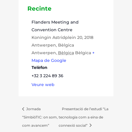
Recinte
Flanders Meeting and
Convention Centre
Koningin Astridplein 20, 2018
Antwerpen, Bèlgica
Antwerpen
,
Bèlgica
Bèlgica
+
Mapa de Google
Telèfon
+32 3 224 89 36
Veure web
Jornada
Presentació de l’estudi “La
“SimbiòTIC: on som,
tecnologia com a eina de
com avancem”
connexió social”