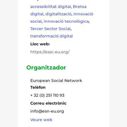
accessibilitat digital
,
Bretxa
digital
,
digitalització
,
innovació
social
,
innovació tecnològica
,
Tercer Sector Social
,
transformació digital
Lloc web:
https://essc-eu.org/
Organitzador
European Social Network
Telèfon
+ 32 (0) 251 110 93
Correu electrònic
info@esn-eu.org
Veure web