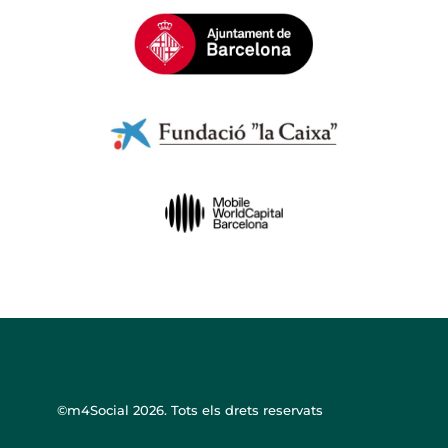
©m4Social
2026. Tots els drets reservats