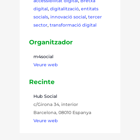
accessibilitat digital
,
Bretxa
digital
,
digitalització
,
entitats
socials
,
innovació social
,
tercer
sector
,
transformació digital
Organitzador
m4social
Veure web
Recinte
Hub Social
c/Girona 34, interior
Barcelona
,
08010
Espanya
Veure web