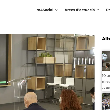
m4Social
Àrees d’actuació
Pr
Alt
10 a
dins
27 de