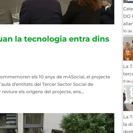
Cele
DO I
alia
10 de
uan la tecnologia entra dins
La T
terc
commemoren els 10 anys de m4Social, el projecte
9 de 
 Taula d’entitats del Tercer Sector Social de
reviure els orígens del projecte, ens...
La T
la d
digi