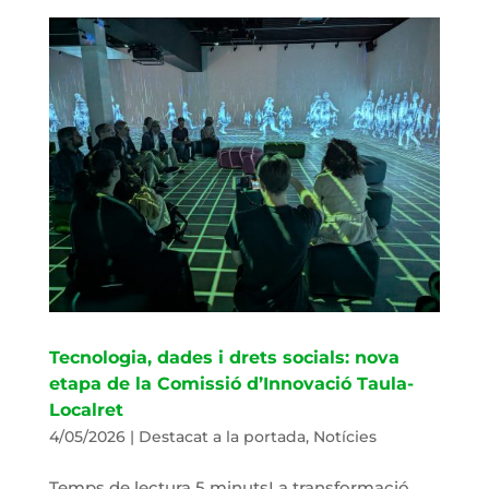
Tecnologia, dades i drets socials: nova
etapa de la Comissió d’Innovació Taula-
Localret
4/05/2026
|
Destacat a la portada
,
Notícies
Temps de lectura 5 minutsLa transformació